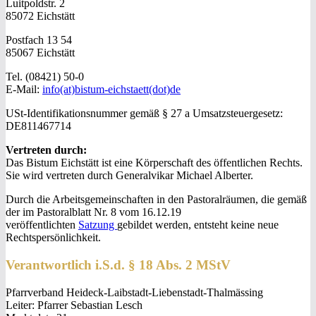
Luitpoldstr. 2
85072 Eichstätt
Postfach 13 54
85067 Eichstätt
Tel. (08421) 50-0
E-Mail:
info(at)bistum-eichstaett(dot)de
USt-Identifikationsnummer gemäß § 27 a Umsatzsteuergesetz:
DE811467714
Vertreten durch:
Das Bistum Eichstätt ist eine Körperschaft des öffentlichen Rechts.
Sie wird vertreten durch Generalvikar Michael Alberter.
Durch die Arbeitsgemeinschaften in den Pastoralräumen, die gemäß
der im Pastoralblatt Nr. 8 vom 16.12.19
veröffentlichten
Satzung
gebildet werden, entsteht keine neue
Rechtspersönlichkeit.
Verantwortlich i.S.d. § 18 Abs. 2 MStV
Pfarrverband Heideck-Laibstadt-Liebenstadt-Thalmässing
Leiter: Pfarrer Sebastian Lesch