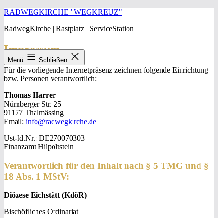
Zum
RADWEGKIRCHE "WEGKREUZ"
Inhalt
RadwegKirche | Rastplatz | ServiceStation
springen
Impressum
Menü
Schließen
Für die vorliegende Internetpräsenz zeichnen folgende Einrichtung
bzw. Personen verantwortlich:
Thomas Harrer
Nürnberger Str. 25
91177 Thalmässing
Email:
info@radwegkirche.de
Ust-Id.Nr.: DE270070303
Finanzamt Hilpoltstein
Verantwortlich für den Inhalt nach § 5 TMG und §
18 Abs. 1 MStV:
Diözese Eichstätt (KdöR)
Bischöfliches Ordinariat